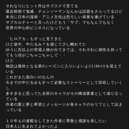
それなりにヒット作はサブスクで見てる
最近映画で鬼滅、チェンソーマンなんかは話題をさらってるけど
本当に日本の漫画・アニメ文化は恐ろしい発展を遂げている
サブカルチャーと言ったけどもう「サブ」でもなんでもなく
世界の中心的ビジネスになっている
「ヒロアカ」もずっと見てきた
けど途中、中だるみ？を感じて少し離れてた
ゆうに百以上の登場人物が出てきては、それぞれに個性を持って
てもう頭がごちゃごちゃして・・
けど
物語は最終となる第8シーズンに入りいよいよCLIMAXを迎えて
いる
これがまた面白いのなんの
今までの中だるみもすべて必要なストーリーとして回収していく
し
多すぎると思ってた全部のキャラがその構成要素として成り立っ
ている
作者の愛と夢と希望とメッセージが各キャラのセリフとして詰ま
っている
１０年もの連載をしてきた作者に尊敬と感謝を表したい
日本人に生まれてよかったよ